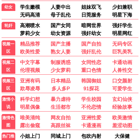
小欢喜2
家庭 / 校园 / 爱情
隐秘的角落2
悬疑 / 犯罪 / 惊悚