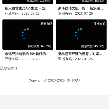
泪之女王
爱情 / 豪门 / 治愈