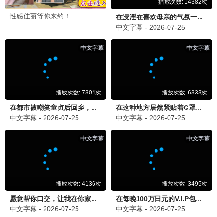
宁安如梦
古装 / 权谋 / 爱情
为有暗香来
古装 / 复仇 / 爱情