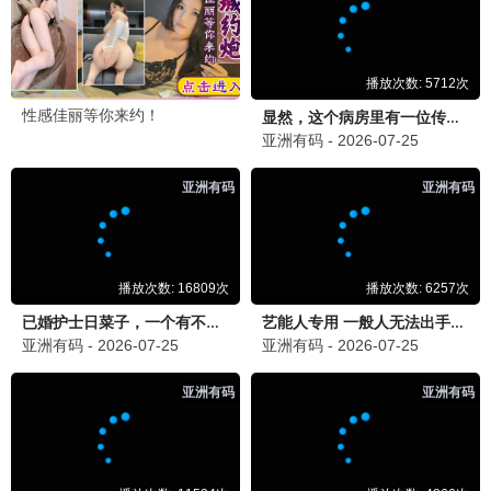
玉骨遥
古装 / 仙侠 / 虐恋
韩剧专区