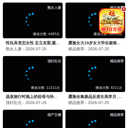
国色芳华
古装 / 爱情 / 励志