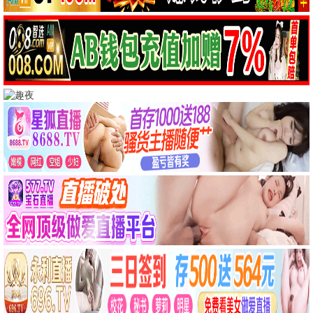
长安的荔枝
古装 / 历史 / 热播