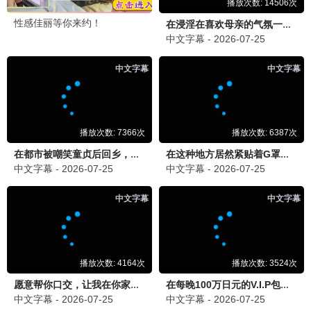
宁安如梦
古装 / 权谋 / 爱情
为有暗香来
古装 / 复仇 / 爱情