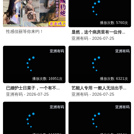
玉骨遥
古装 / 仙侠 / 虐恋
韩剧专区