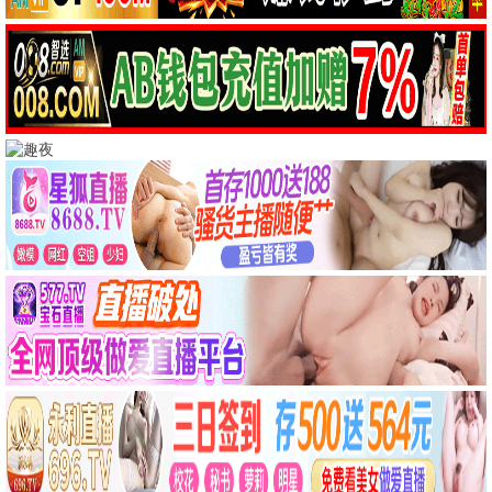
长安的荔枝
古装 / 历史 / 热播