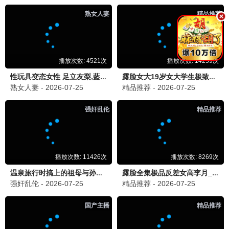
国色芳华
古装 / 爱情 / 励志