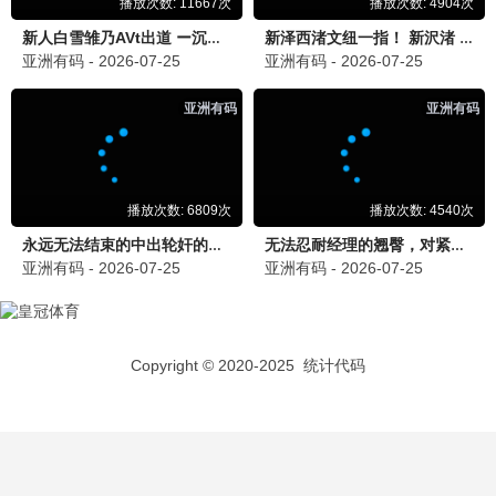
泪之女王
爱情 / 豪门 / 治愈