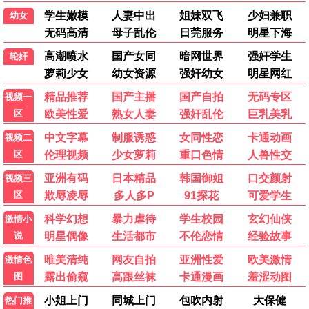
小欢喜2
家庭 / 校园 / 爱情
隐秘的角落2
悬疑 / 犯罪 / 惊悚